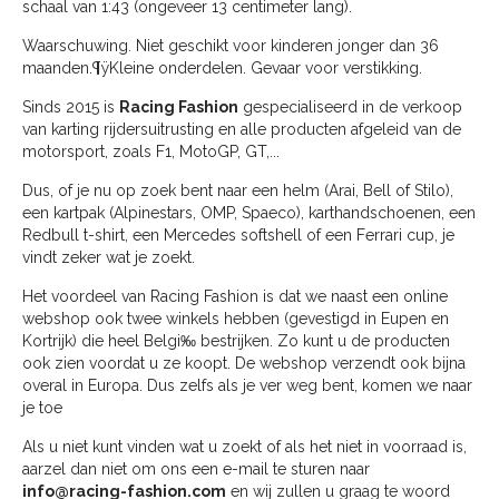
schaal van 1:43 (ongeveer 13 centimeter lang).
Waarschuwing. Niet geschikt voor kinderen jonger dan 36
maanden.¶ÿKleine onderdelen. Gevaar voor verstikking.
Sinds 2015 is
Racing Fashion
gespecialiseerd in de verkoop
van karting rijdersuitrusting en alle producten afgeleid van de
motorsport, zoals F1, MotoGP, GT,...
Dus, of je nu op zoek bent naar een helm (Arai, Bell of Stilo),
een kartpak (Alpinestars, OMP, Spaeco), karthandschoenen, een
Redbull t-shirt, een Mercedes softshell of een Ferrari cup, je
vindt zeker wat je zoekt.
Het voordeel van Racing Fashion is dat we naast een online
webshop ook twee winkels hebben (gevestigd in Eupen en
Kortrijk) die heel Belgi‰ bestrijken. Zo kunt u de producten
ook zien voordat u ze koopt. De webshop verzendt ook bijna
overal in Europa. Dus zelfs als je ver weg bent, komen we naar
je toe
Als u niet kunt vinden wat u zoekt of als het niet in voorraad is,
aarzel dan niet om ons een e-mail te sturen naar
info@racing-fashion.com
en wij zullen u graag te woord