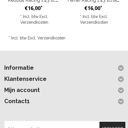
RedBull Racing 1:43 schaal Bburago Max Verstappen RB18 Model
Ferrari Racing 1:43 schaal Bburago Team Scuderia Sainz F1-75 Model
€16,00
€16,00
*
*
* Incl. btw Excl.
* Incl. btw Excl.
Verzendkosten
Verzendkosten
* Incl. btw Excl.
Verzendkosten
Informatie
Klantenservice
Mijn account
Contact1