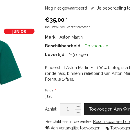
Nog niet gewaardeerd
Je beoordeling 
€35,00
*
Incl. btwExcl.
Verzendkosten
Merk:
Aston Martin
Beschikbaarheid:
Op voorraad
Levertijd:
2-3 dagen
Kindershirt Aston Martin F1, 100% biologisch
ronde hals, binnenin reliëfband van Aston Mart
Formule 1-fans.
Size:
*
Toevoegen Aan Wi
Aantal:
Beschikbaar in de winkel:
Beschikbaarheid co
Aan verlanglijst toevoegen
Toevoegen