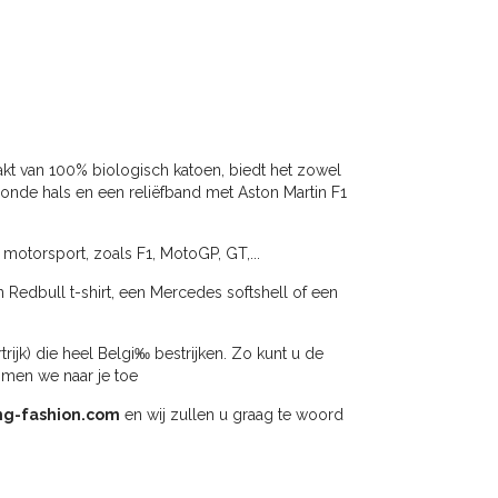
akt van 100% biologisch katoen, biedt het zowel
en ronde hals en een reliëfband met Aston Martin F1
 motorsport, zoals F1, MotoGP, GT,...
n Redbull t-shirt, een Mercedes softshell of een
jk) die heel Belgi‰ bestrijken. Zo kunt u de
omen we naar je toe
ng-fashion.com
en wij zullen u graag te woord