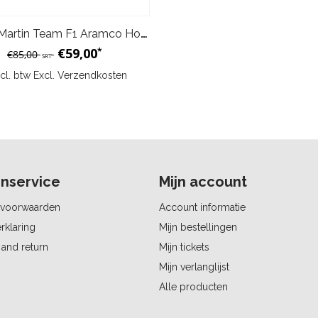
Aston Martin Team F1 Aramco Hoodie Kind - Groen
€59,00
*
€85,00
SRT
ncl. btw Excl.
Verzendkosten
nservice
Mijn account
voorwaarden
Account informatie
rklaring
Mijn bestellingen
and return
Mijn tickets
Mijn verlanglijst
Alle producten