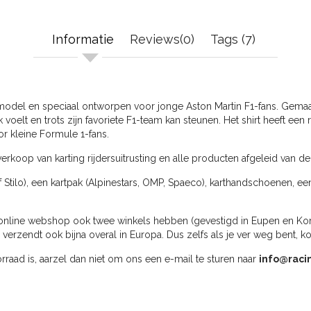
Informatie
Reviews(0)
Tags (7)
en model en speciaal ontworpen voor jonge Aston Martin F1-fans. Gema
mak voelt en trots zijn favoriete F1-team kan steunen. Het shirt heeft e
or kleine Formule 1-fans.
erkoop van karting rijdersuitrusting en alle producten afgeleid van de
f Stilo), een kartpak (Alpinestars, OMP, Spaeco), karthandschoenen, ee
online webshop ook twee winkels hebben (gevestigd in Eupen en Kortri
rzendt ook bijna overal in Europa. Dus zelfs als je ver weg bent, k
oorraad is, aarzel dan niet om ons een e-mail te sturen naar
info@raci