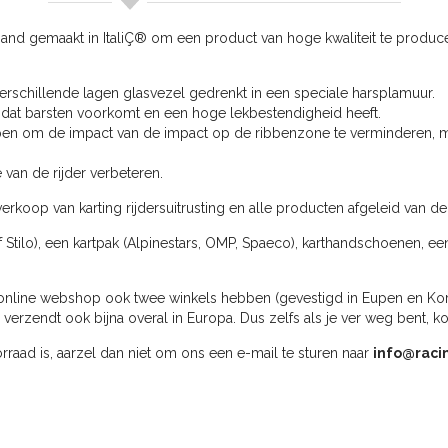
d gemaakt in ItaliÇ® om een product van hoge kwaliteit te produce
rschillende lagen glasvezel gedrenkt in een speciale harsplamuur.
iaal dat barsten voorkomt en een hoge lekbestendigheid heeft.
pen om de impact van de impact op de ribbenzone te verminderen, m
van de rijder verbeteren.
erkoop van karting rijdersuitrusting en alle producten afgeleid van de
f Stilo), een kartpak (Alpinestars, OMP, Spaeco), karthandschoenen, ee
online webshop ook twee winkels hebben (gevestigd in Eupen en Kortri
rzendt ook bijna overal in Europa. Dus zelfs als je ver weg bent, k
oorraad is, aarzel dan niet om ons een e-mail te sturen naar
info@raci