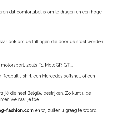
ren dat comfortabel is om te dragen en een hoge
aar ook om de trillingen die door de stoel worden
 motorsport, zoals F1, MotoGP, GT,...
n Redbull t-shirt, een Mercedes softshell of een
jk) die heel Belgi‰ bestrijken. Zo kunt u de
omen we naar je toe
ng-fashion.com
en wij zullen u graag te woord