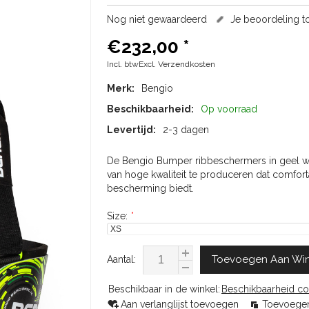
Nog niet gewaardeerd
Je beoordeling 
€232,00
*
Incl. btwExcl.
Verzendkosten
Merk:
Bengio
Beschikbaarheid:
Op voorraad
Levertijd:
2-3 dagen
De Bengio Bumper ribbeschermers in geel w
van hoge kwaliteit te produceren dat comfor
bescherming biedt.
Size:
*
Toevoegen Aan Wi
Aantal:
Beschikbaar in de winkel:
Beschikbaarheid co
Aan verlanglijst toevoegen
Toevoegen