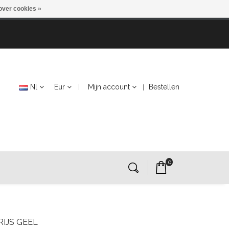
over cookies »
Nl
Eur
Mijn account
Bestellen
0
IJS GEEL