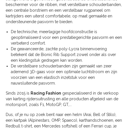
beschermer voor de ribben, met verstelbare schouderbanden,
een centrale borstriem en een verstelbaar rugpaneel om
kartrijders een uiterst comfortabele, op maat gemaakte en
ondersteunende pasvorm te bieden.
De technische, meerlagige hoofdconstructie is
geoptimaliseerd voor een prestatiegerichte pasvorm en een
verbeterd comfort.
De geavanceerde, zachte poly-Lycra binnenvoering
betekent dat de Bionic Rib Support zowel onder als over
een kledingstuk gedragen kan worden.
De verstelbare schouderbanden zijn gemaakt van zeer
ademend 3D-gaas voor een optimale luchtstroom en zijn
voorzien van een elastisch inzetstuk voor een
nauwsluitende pasvorm.
Sinds 2015 is
Racing Fashion
gespecialiseerd in de verkoop
van karting rijdersuitrusting en alle producten afgeleid van de
motorsport, zoals F1, MotoGP, GT,...
Dus, of je nu op zoek bent naar een helm (Arai, Bell of Stilo),
een kartpak (Alpinestars, OMP, Spaeco), karthandschoenen, een
Redbull t-shirt, een Mercedes softshell of een Ferrari cup, je