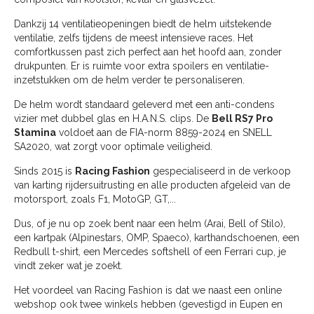
Dankzij 14 ventilatieopeningen biedt de helm uitstekende
ventilatie, zelfs tijdens de meest intensieve races. Het
comfortkussen past zich perfect aan het hoofd aan, zonder
drukpunten. Er is ruimte voor extra spoilers en ventilatie-
inzetstukken om de helm verder te personaliseren.
De helm wordt standaard geleverd met een anti-condens
vizier met dubbel glas en H.A.N.S. clips. De
Bell RS7 Pro
Stamina
voldoet aan de FIA-norm 8859-2024 en SNELL
SA2020, wat zorgt voor optimale veiligheid.
Sinds 2015 is
Racing Fashion
gespecialiseerd in de verkoop
van karting rijdersuitrusting en alle producten afgeleid van de
motorsport, zoals F1, MotoGP, GT,...
Dus, of je nu op zoek bent naar een helm (Arai, Bell of Stilo),
een kartpak (Alpinestars, OMP, Spaeco), karthandschoenen, een
Redbull t-shirt, een Mercedes softshell of een Ferrari cup, je
vindt zeker wat je zoekt.
Het voordeel van Racing Fashion is dat we naast een online
webshop ook twee winkels hebben (gevestigd in Eupen en