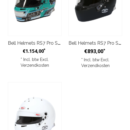
Bell Helmets RS7 Pro Stamina Aquamarine Helm
Bell Helmets RS7 Pro Stamina Zwart Helm
*
€893,00
€1.154,00
*
* Incl. btw Excl.
* Incl. btw Excl.
Verzendkosten
Verzendkosten