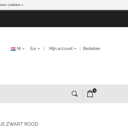
over cookies »
Nl
Eur
Mijn account
Bestellen
0
RIJS ZWART ROOD