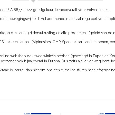
 een FIA 8877-2022 goedgekeurde raceoverall voor volwassenen.
heid en bewegingsvrijheid. Het ademende materiaal reguleert vocht opt
koop van karting rijdersuitrusting en alle producten afgeleid van de m
f Stilo), een kartpak (Alpinestars, OMP, Spaeco), karthandschoenen, ee
online webshop ook twee winkels hebben (gevestigd in Eupen en Kortri
rzendt ook bijna overal in Europa. Dus zelfs als je ver weg bent, k
oorraad is, aarzel dan niet om ons een e-mail te sturen naar
info@racin