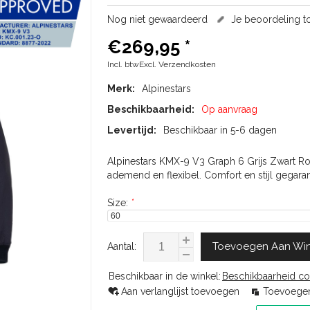
Nog niet gewaardeerd
Je beoordeling 
€269,95
*
Incl. btwExcl.
Verzendkosten
Merk:
Alpinestars
Beschikbaarheid:
Op aanvraag
Levertijd:
Beschikbaar in 5-6 dagen
Alpinestars KMX-9 V3 Graph 6 Grijs Zwart Rood
ademend en flexibel. Comfort en stijl gegara
Size:
*
Toevoegen Aan Wi
Aantal:
Beschikbaar in de winkel:
Beschikbaarheid co
Aan verlanglijst toevoegen
Toevoegen