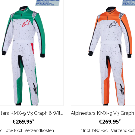
Alpinestars KMX-9 V3 Graph 6 Wit Groen
€269,95
€269,95
*
*
ncl. btw Excl.
Verzendkosten
* Incl. btw Excl.
Verzendkos