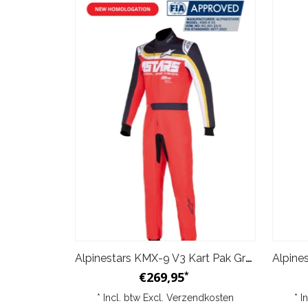
Alpinestars KMX-9 V3 Kart Pak Graph 2 Rood/Zwart
€269,95
*
* Incl. btw Excl.
Verzendkosten
* I