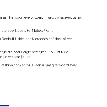
imaal. Het sportieve ontwerp maakt uw race-uitrusting
otorsport, zoals F1, MotoGP, GT,...
n Redbull t-shirt, een Mercedes softshell of een
jk) die heel België bestrijken. Zo kunt u de
omen we naar je toe.
g-fashion.com
en wij zullen u graag te woord staan.