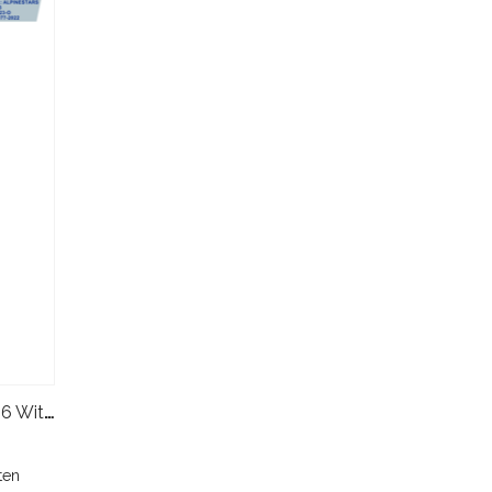
Alpinestars KMX-9 V3 Graph 6 Wit Oranje
ten