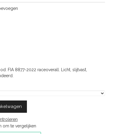
toevoegen
: FIA 8877-2022 raceoverall. Licht, slijtvast,
ndeerd.
nkelwagen
ntroleren
 om te vergelijken