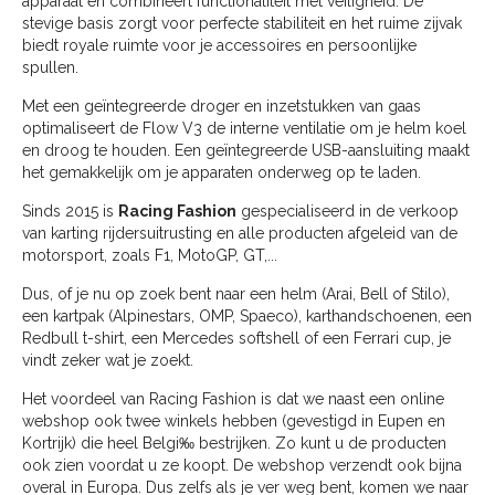
apparaat en combineert functionaliteit met veiligheid. De
stevige basis zorgt voor perfecte stabiliteit en het ruime zijvak
biedt royale ruimte voor je accessoires en persoonlijke
spullen.
Met een geïntegreerde droger en inzetstukken van gaas
optimaliseert de Flow V3 de interne ventilatie om je helm koel
en droog te houden. Een geïntegreerde USB-aansluiting maakt
het gemakkelijk om je apparaten onderweg op te laden.
Sinds 2015 is
Racing Fashion
gespecialiseerd in de verkoop
van karting rijdersuitrusting en alle producten afgeleid van de
motorsport, zoals F1, MotoGP, GT,...
Dus, of je nu op zoek bent naar een helm (Arai, Bell of Stilo),
een kartpak (Alpinestars, OMP, Spaeco), karthandschoenen, een
Redbull t-shirt, een Mercedes softshell of een Ferrari cup, je
vindt zeker wat je zoekt.
Het voordeel van Racing Fashion is dat we naast een online
webshop ook twee winkels hebben (gevestigd in Eupen en
Kortrijk) die heel Belgi‰ bestrijken. Zo kunt u de producten
ook zien voordat u ze koopt. De webshop verzendt ook bijna
overal in Europa. Dus zelfs als je ver weg bent, komen we naar