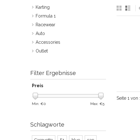
Karting
Formula 1
Racewear
Auto
Accessories
Outlet
Filter Ergebnisse
Preis
Seite 1 von 
Min: €
0
Max: €
5
Schlagworte
Casquette
F1
blue
cap