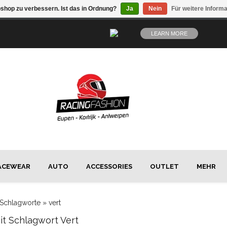
shop zu verbessern. Ist das in Ordnung?
Ja
Nein
Für weitere Inform
LEARN MORE
ACEWEAR
AUTO
ACCESSORIES
OUTLET
MEHR
Schlagworte
»
vert
Mit Schlagwort Vert