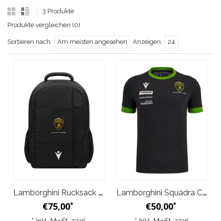
3 Produkte
Produkte vergleichen (0)
Sortieren nach:
Am meisten angesehen
Anzeigen:
24
Lamborghini Rucksack Schwarz
Lamborghini Squadra Corse Replica Man T-shirt 2025 Schwarz/Grün
€75,00
€50,00
*
*