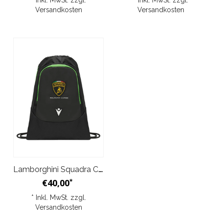
* Inkl. MwSt. zzgl.
* Inkl. MwSt. zzgl.
Versandkosten
Versandkosten
Lamborghini Squadra Corse Replica BackPack
€40,00
*
* Inkl. MwSt. zzgl.
Versandkosten