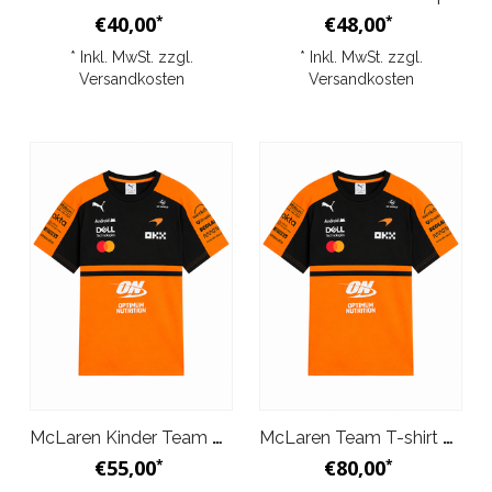
€40,00
€48,00
*
*
* Inkl. MwSt. zzgl.
* Inkl. MwSt. zzgl.
Versandkosten
Versandkosten
McLaren Kinder Team T-Shirt Papaya 2026
McLaren Team T-shirt Papaya 2026
€55,00
€80,00
*
*