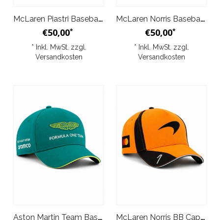
McLaren Piastri Baseballkappe Sonderedition 1000. Grand Prix 2026
McLaren Norris Baseballkappe Sonderedition 1000. Grand Prix Papaya 2026
€50,00
€50,00
*
*
* Inkl. MwSt. zzgl.
* Inkl. MwSt. zzgl.
Versandkosten
Versandkosten
Aston Martin Team Baseball Cap Grün 2026
McLaren Norris BB Cap Papaya 2026