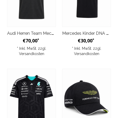
Audi Herren Team Mechanics T-Shirt Dunkelgrau 2026
Mercedes Kinder DNA T-Shirt Schwarz 2026
€70,00
€30,00
*
*
* Inkl. MwSt. zzgl.
* Inkl. MwSt. zzgl.
Versandkosten
Versandkosten