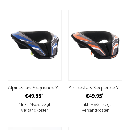
Alpinestars Sequence Youth Nackenschutz Schwarz Blau
Alpinestars Sequence Youth Nackenrolle Schwarz Orange
€49,95
€49,95
*
*
* Inkl. MwSt. zzgl.
* Inkl. MwSt. zzgl.
Versandkosten
Versandkosten