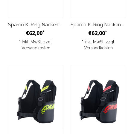
Sparco K-Ring Nackenschutz Schwarz/Rot/Weiß
Sparco K-Ring Nackenschutz Schwarz/Grau/Weiß
€62,00
€62,00
*
*
* Inkl. MwSt. zzgl.
* Inkl. MwSt. zzgl.
Versandkosten
Versandkosten