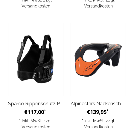
* Inkl. MwSt. zzgl.
* Inkl. MwSt. zzgl.
Versandkosten
Versandkosten
Sparco Rippenschutz Pro Shell
Alpinestars Nackenschutz für Kinder - Orange
€117,00
€139,95
*
*
* Inkl. MwSt. zzgl.
* Inkl. MwSt. zzgl.
Versandkosten
Versandkosten