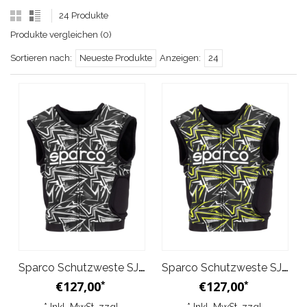
24 Produkte
Produkte vergleichen (0)
Sortieren nach:
Neueste Produkte
Anzeigen:
24
Sparco Schutzweste SJ Pro K-3 Schwarz Weiß
Sparco Schutzweste SJ Pro K-3 Schwarz Gelb
€127,00
€127,00
*
*