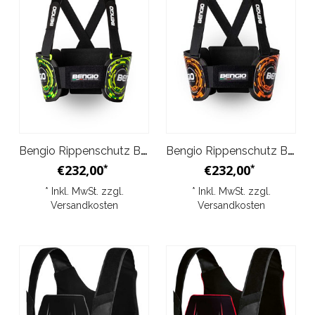
Bengio Rippenschutz Bumper Grau Gelb
Bengio Rippenschutz Bumper Schwarz Orange
€232,00
€232,00
*
*
* Inkl. MwSt. zzgl.
* Inkl. MwSt. zzgl.
Versandkosten
Versandkosten