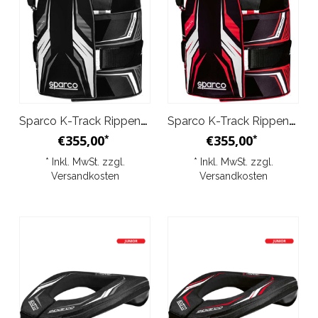
Sparco K-Track Rippenschutz Schwarz Grau
Sparco K-Track Rippenschutz Schwarz Rot
€355,00
€355,00
*
*
* Inkl. MwSt. zzgl.
* Inkl. MwSt. zzgl.
Versandkosten
Versandkosten