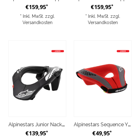
€159,95
€159,95
*
*
* Inkl. MwSt. zzgl.
* Inkl. MwSt. zzgl.
Versandkosten
Versandkosten
Alpinestars Junior Nackenschutz Schwarz
Alpinestars Sequence Youth Nackenrolle Schwarz Rot
€139,95
€49,95
*
*