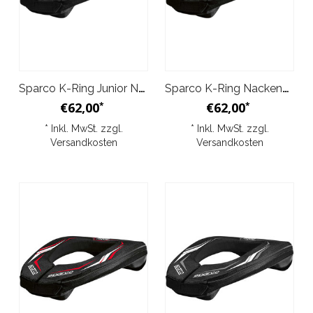
Sparco K-Ring Junior Nackenschutz Schwarz/Grau/Weiß
Sparco K-Ring Nackenschutz Junior Schwarz/Rot/Weiß
€62,00
€62,00
*
*
* Inkl. MwSt. zzgl.
* Inkl. MwSt. zzgl.
Versandkosten
Versandkosten