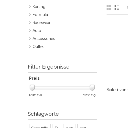
Karting
Formula 1
Racewear
Auto
Accessories
Outlet
Filter Ergebnisse
Preis
Seite 1 von 
Min: €
0
Max: €
5
Schlagworte
Casquette
F1
blue
cap