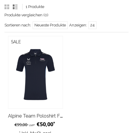
1 Produkte
Produkte vergleichen (0)
Sortieren nach:
Neueste Produkte
Anzeigen:
24
SALE
Alpine Team Poloshirt F1 2025 Dark Sapphire
€50,00
*
€99,00
UVP