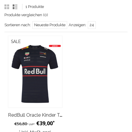
1 Produkte
Produkte vergleichen (0)
Sortieren nach:
Neueste Produkte
Anzeigen:
24
SALE
RedBull Oracle Kinder Team Set Up T-Shirt 2025 Night Sky Blau
€39,00
*
€56,80
UVP