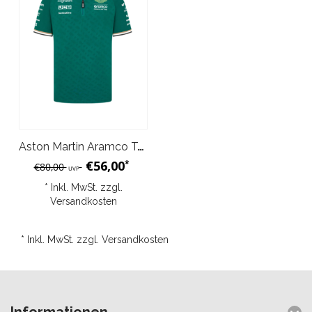
Aston Martin Aramco Team Polo Herren - Grün
€56,00
*
€80,00
UVP
* Inkl. MwSt. zzgl.
Versandkosten
* Inkl. MwSt. zzgl.
Versandkosten
Informationen