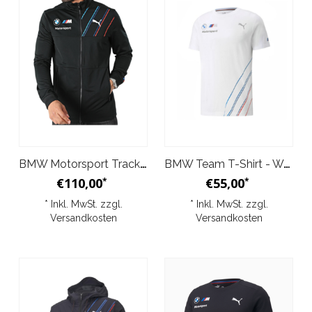
BMW Motorsport Track Jacke/Weste Gezippt Anthrazit
BMW Team T-Shirt - Weiß Herren
€110,00
€55,00
*
*
* Inkl. MwSt. zzgl.
* Inkl. MwSt. zzgl.
Versandkosten
Versandkosten