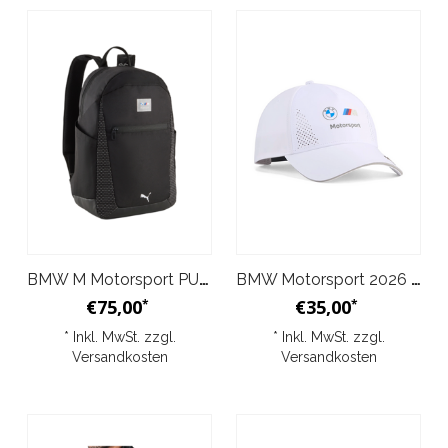
BMW M Motorsport PUMA 2026 Backpack – Schwarz
BMW Motorsport 2026 Team BB Cap – Weiß
€75,00
€35,00
*
*
* Inkl. MwSt. zzgl.
* Inkl. MwSt. zzgl.
Versandkosten
Versandkosten