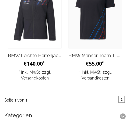
BMW Leichte Herrenjacke - Grau
BMW Männer Team T-Shirt - Grau Blau
€140,00
€55,00
*
*
* Inkl. MwSt. zzgl.
* Inkl. MwSt. zzgl.
Versandkosten
Versandkosten
1
Seite 1 von 1
Kategorien