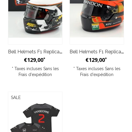
Bell Helmets F1 Replica casque 1:2 Stoffel Vandoorne Spa Edition 2017
Bell Helmets F1 Replica casque 1:2 Stoffel Vandoorne 2018
€129,00
€129,00
*
*
* Taxes incluses Sans les
* Taxes incluses Sans les
Frais d'expédition
Frais d'expédition
SALE