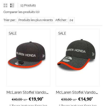
13 Produits
Comparer les produits (0)
Trier par:
Produits les plus récents
Afficher:
24
SALE
SALE
McLaren Stoffel Vandoorne Casquette 2017- New Era 9fifty
McLaren Stoffel Vandoorne Casquette - 9forty - enfant 2017
€19,90
€14,90
*
*
€40,00
€30,00
SRT
SRT