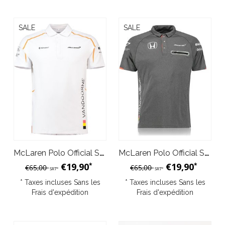
SALE
SALE
McLaren Polo Official Stoffel Vandoorne Blanc
McLaren Polo Official Stoffel Vandoorne Gris
€19,90
€19,90
*
*
€65,00
€65,00
SRT
SRT
* Taxes incluses Sans les
* Taxes incluses Sans les
Frais d'expédition
Frais d'expédition