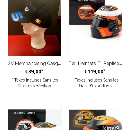
SV Merchandising Casquette Stoffel Vandoorne
Bell Helmets F1 Replica casque 1:2 Stoffel Vandoorne 2017
€39,00
€119,00
*
*
* Taxes incluses Sans les
* Taxes incluses Sans les
Frais d'expédition
Frais d'expédition