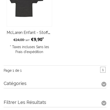
McLaren Enfant - Stoffel Vandoorne T-Shirt
€9,90
*
€24,00
SRT
* Taxes incluses Sans les
Frais d'expédition
1
Page 1 de 1
Catégories
Filtrer Les Résultats