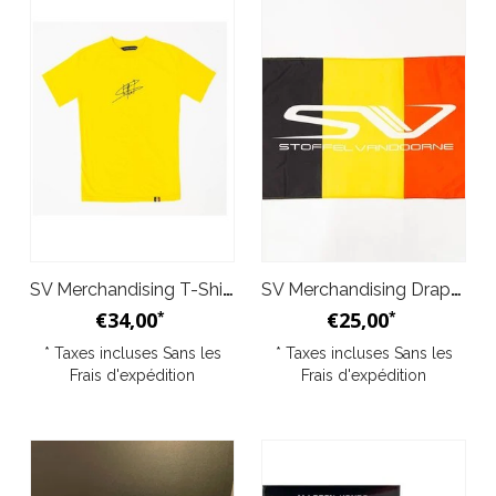
SV Merchandising T-Shirt SV Signature Jaune
SV Merchandising Drapeau Belge logo Stoffel Vandoorne
€34,00
€25,00
*
*
* Taxes incluses Sans les
* Taxes incluses Sans les
Frais d'expédition
Frais d'expédition