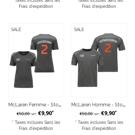
* Taxes incluses Sans les
* Taxes incluses Sans les
Frais d'expédition
Frais d'expédition
SALE
SALE
McLaren Femme - Stoffel Vandoorne T-shirt 2017
McLaren Homme - Stoffel Vandoorne T-shirt 2017 XXL
€9,90
€9,90
*
*
€50,00
€50,00
SRT
SRT
* Taxes incluses Sans les
* Taxes incluses Sans les
Frais d'expédition
Frais d'expédition