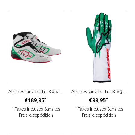
Alpinestars Tech 1KX V3 Chaussures Blanc Vert
Alpinestars Tech-1K V3 Gants Blanc/Vert
€189,95
€99,95
*
*
* Taxes incluses Sans les
* Taxes incluses Sans les
Frais d'expédition
Frais d'expédition