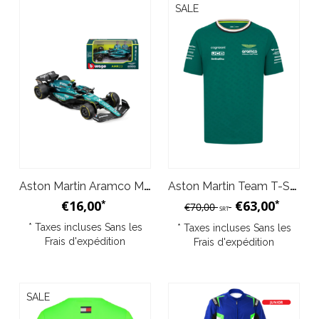
SALE
Aston Martin Aramco Modèle Réduit 1:43 Bburago F1 Team #14 Fernando Alonso
Aston Martin Team T-Shirt - Vert
€16,00
€63,00
*
*
€70,00
SRT
* Taxes incluses Sans les
* Taxes incluses Sans les
Frais d'expédition
Frais d'expédition
SALE