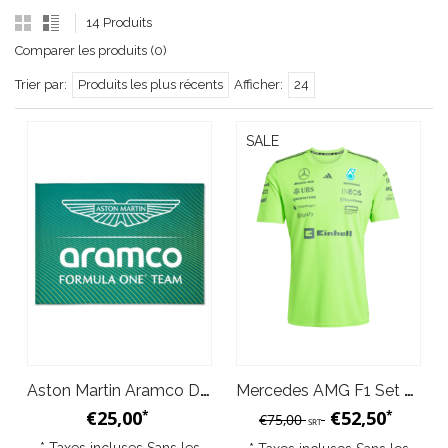
14 Produits
Comparer les produits (0)
Trier par:
Produits les plus récents
Afficher:
24
SALE
Aston Martin Aramco Drapeau - Team Grandstand - Vert
Mercedes AMG F1 Set Up T-Shirt Officiel 2025 Adidas Vert Fluo
€25,00
€52,50
*
*
€75,00
SRT