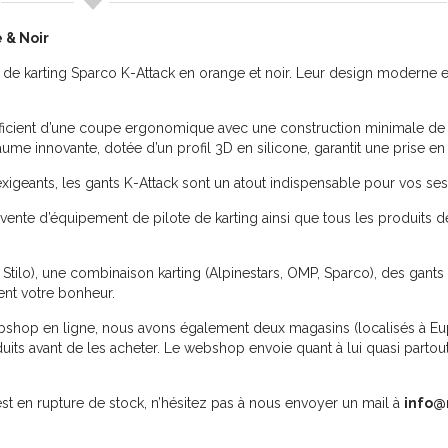
 & Noir
ts de karting Sparco K-Attack en orange et noir. Leur design moderne
néficient d’une coupe ergonomique avec une construction minimale de 
ume innovante, dotée d’un profil 3D en silicone, garantit une prise en
xigeants, les gants K-Attack sont un atout indispensable pour vos sess
 vente d’équipement de pilote de karting ainsi que tous les produits d
Stilo), une combinaison karting (Alpinestars, OMP, Sparco), des gants 
ent votre bonheur.
ebshop en ligne, nous avons également deux magasins (localisés à Eup
ts avant de les acheter. Le webshop envoie quant à lui quasi partou
st en rupture de stock, n’hésitez pas à nous envoyer un mail à
info@