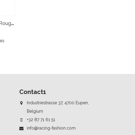
Sparco K-Attack Gants Noir Rouge Adulte & Junior
ais
Contact1
Industriestrasse 37, 4700 Eupen,
Belgium
+32 87 71 61 51
info@racing-fashion.com