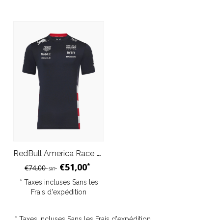
RedBull America Race Team T-Shirt Homme Night Sky Bleu 2024
€51,00
*
€74,00
SRT
* Taxes incluses Sans les
Frais d'expédition
* Taxes incluses Sans les
Frais d'expédition