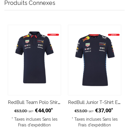
Produits Connexes
RedBull Team Polo Shirt 2024 Night Sky Enfant
RedBull Junior T-Shirt Enfants Team Set Up Bleu Night Sky 2024
€44,00
€37,00
*
*
€63,00
€53,00
SRT
SRT
* Taxes incluses Sans les
* Taxes incluses Sans les
Frais d'expédition
Frais d'expédition